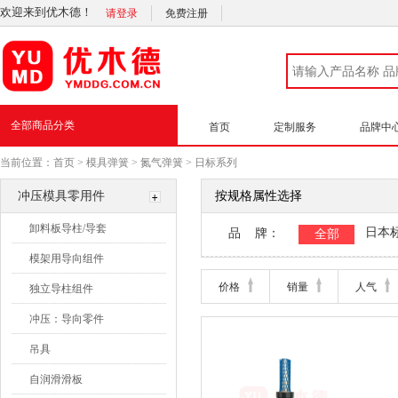
欢迎来到优木德！
请登录
免费注册
全部商品分类
首页
定制服务
品牌中
当前位置：
首页
>
模具弹簧
>
氮气弹簧
>
日标系列
冲压模具零用件
按规格属性选择
卸料板导柱/导套
日本
品 牌：
全部
模架用导向组件
Feintool
价格
销量
人气
独立导柱组件
冲压：导向零件
吊具
自润滑滑板