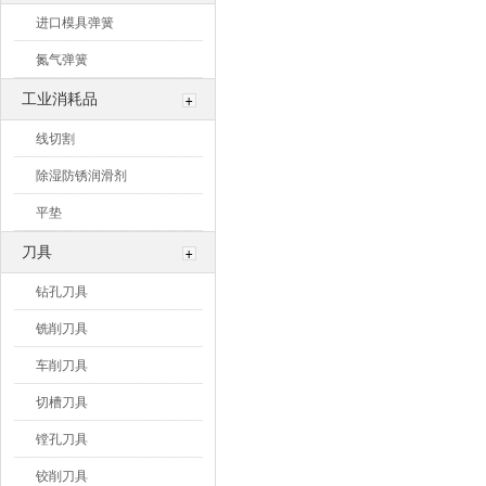
进口模具弹簧
氮气弹簧
工业消耗品
线切割
除湿防锈润滑剂
平垫
刀具
钻孔刀具
铣削刀具
车削刀具
切槽刀具
镗孔刀具
铰削刀具