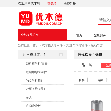
欢迎来到优木德！
请登录
免费注册
全部商品分类
首页
定制服务
当前位置：
首页
>
汽车模具零用件
>
美国-导向零部件
>
滚动导套
冲压模具零用件
按规格属性选择
卸料板导柱/导套
品 牌：
全
模架用导向组件
Fein
价格
销量
独立导柱组件
冲压：导向零件
吊具
自润滑滑板