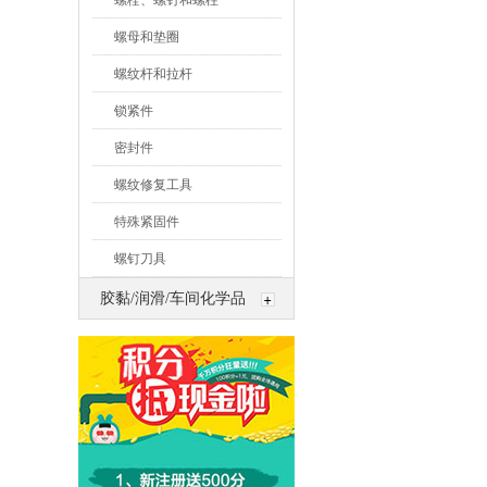
螺栓、螺钉和螺柱
螺母和垫圈
螺纹杆和拉杆
锁紧件
密封件
螺纹修复工具
特殊紧固件
螺钉刀具
胶黏/润滑/车间化学品