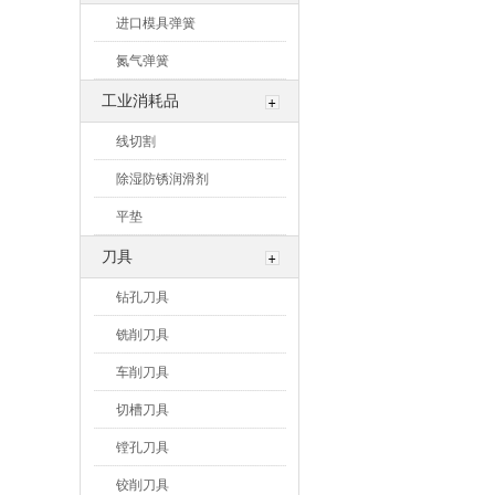
进口模具弹簧
氮气弹簧
工业消耗品
线切割
除湿防锈润滑剂
平垫
刀具
钻孔刀具
铣削刀具
车削刀具
切槽刀具
镗孔刀具
铰削刀具